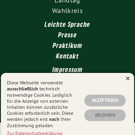
Wahlkreis
Leichte Sprache
Presse
Praktikum
Kontakt
Impressum
×
Datenschutz
Diese Webseite verwendet
ausschließlich
technisch
notwendige Cookies. Lediglich
AKZEPTIEREN
für die Anzeige von externen
© 2026
Michael Joukov MdL
- Alle Rechte vorbehalten.
Inhalten können zusätzliche
Cookies erforderlich sein. Diese
ABLEHNEN
werden jedoch erst
nach
Ihrer
Zustimmung geladen.
Eine schnelle 🚀 und mobiloptimierte 📱 Webseite der
Zur Datenschutzerklärung