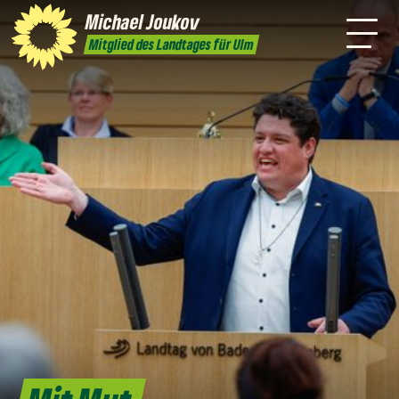
mich
Michael
Joukov
Presse
Praktikum
Kontakt
Mitglied des Landtages für Ulm