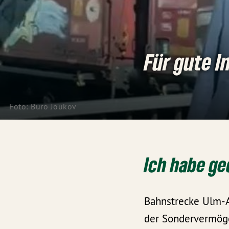
Für gute I
Foto: Büro Joukov
Ich habe ged
Bahnstrecke Ulm-A
der Sondervermöge