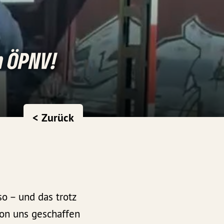
n ÖPNV!
< Zurück
o – und das trotz
on uns geschaffen